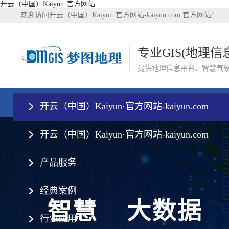
开云（中国）Kaiyun·官方网站
欢迎访问开云（中国）Kaiyun·官方网站-kaiyun.com 官方网站！
专业GIS(地理
提供地理信息平台、智慧气
开云（中国）Kaiyun·官方网站-kaiyun.com
开云（中国）Kaiyun·官方网站-kaiyun.com
产品服务
经典案例
行业应用