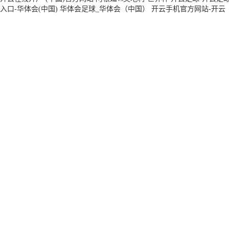
入口-华体会(中国)
华体会足球_华体会（中国）
开云手机官方网站-开云