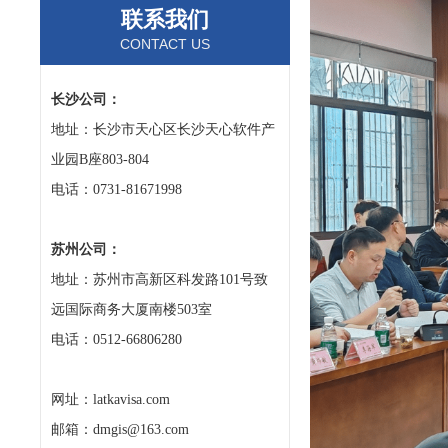
联系我们
CONTACT US
长沙公司：
地址：长沙市天心区长沙天心软件产
业园B座803-804
电话：0731-81671998
苏州公司：
地址：苏州市高新区科发路101号致
远国际商务大厦南楼503室
电话：0512-66806280
网址：latkavisa.com
邮箱：dmgis@163.com