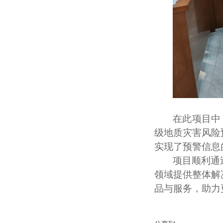
在此项目中
级地质灾害风险
实现了预警信息
项目顺利通
领域提供整体解
品与服务，助力