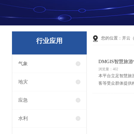
您的位置：
开云（
行业应用
DMGIS智慧旅
气象
浏览量：402
本平台立足智慧旅
地灾
客等受众群体提供
应急
水利