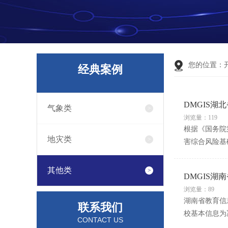
您的位置：
经典案例
DMGIS
气象类
浏览量：119
根据《国务院
地灾类
害综合风险基
其他类
DMGIS湖
浏览量：89
湖南省教育信
联系我们
校基本信息为
CONTACT US