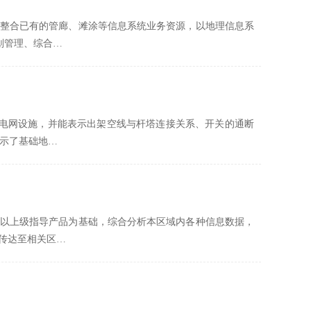
整合已有的管廊、滩涂等信息系统业务资源，以地理信息系
划管理、综合…
等电网设施，并能表示出架空线与杆塔连接关系、开关的通断
展示了基础地…
以上级指导产品为基础，综合分析本区域内各种信息数据，
传达至相关区…