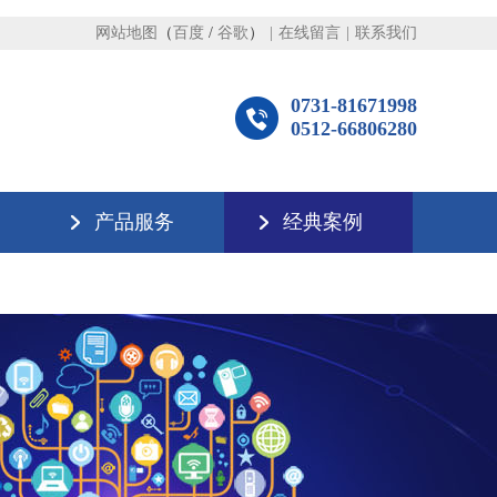
网站地图
（
百度
/
谷歌
）
|
在线留言
|
联系我们
0731-81671998
0512-66806280
产品服务
经典案例