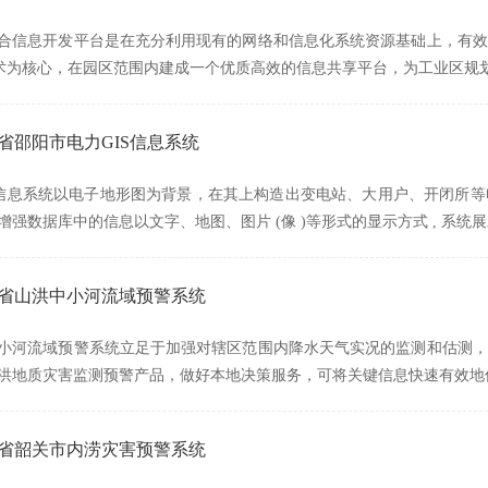
合信息开发平台是在充分利用现有的网络和信息化系统资源基础上，有效
技术为核心，在园区范围内建成一个优质高效的信息共享平台，为工业区规
南省邵阳市电力GIS信息系统
S信息系统以电子地形图为背景，在其上构造出变电站、大用户、开闭所
增强数据库中的信息以文字、地图、图片 (像 )等形式的显示方式 , 系统
南省山洪中小河流域预警系统
小河流域预警系统立足于加强对辖区范围内降水天气实况的监测和估测，
洪地质灾害监测预警产品，做好本地决策服务，可将关键信息快速有效地
东省韶关市内涝灾害预警系统