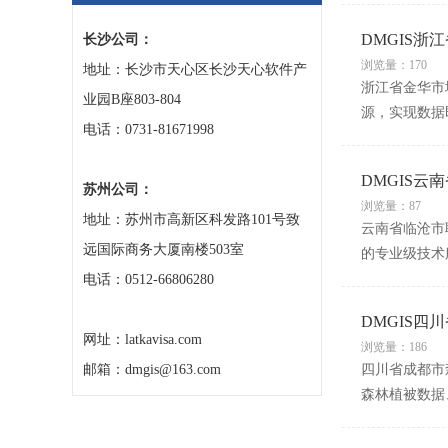
DMGIS
长沙公司：
浏览量：170
地址：长沙市天心区长沙天心软件产
浙江省金华市
业园B座803-804
源，实现数据
电话：0731-81671998
DMGIS
苏州公司：
浏览量：87
地址：苏州市高新区科发路101号致
云南省临沧市
远国际商务大厦南楼503室
的专业级技术
电话：0512-66806280
DMGIS
网址：latkavisa.com
浏览量：186
邮箱：dmgis@163.com
四川省成都市
森林植被数据