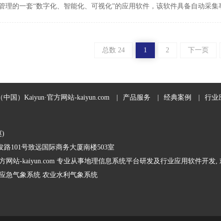
管理的一套“数字化、智能化、可视化”的应用软件，该软件具备自动采集
总数 24
1
2
下一页
中国）Kaiyun·官方网站-kaiyun.com
|
产品服务
|
经典案例
|
行业
赵)
路101号致远国际商务大厦南楼503室
官方网站-kaiyun.com 专业从事地理信息系统平台研发及行业应用软件开发,
应急气象系统
农业水利气象系统