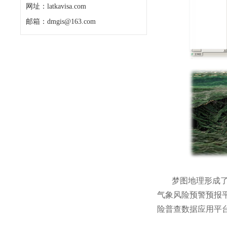
网址：latkavisa.com
邮箱：dmgis@163.com
梦图地理形成了以
气象风险预警预报
险普查数据应用平