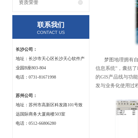
资质荣誉
联系我们
CONTACT US
长沙公司：
地址：长沙市天心区长沙天心软件产
梦图地理拥有自主
业园B座803-804
信息系统”，囊括
的GIS产品线与功
电话：0731-81671998
发与业务化使用过
苏州公司：
地址：苏州市高新区科发路101号致
远国际商务大厦南楼503室
电话：0512-66806280