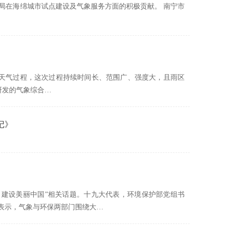
局在海绵城市试点建设及气象服务方面的积极贡献。 南宁市
雨天气过程，这次过程持续时间长、范围广、强度大，且雨区
研发的气象综合…
记》
理念，建设美丽中国”相关话题。十九大代表，环境保护部党组书
表示，气象与环保两部门围绕大…