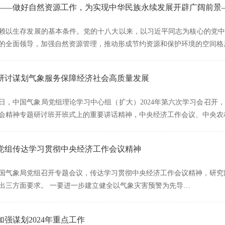
——做好自然资源工作，为实现中华民族永续发展开辟广阔前景
赖以生存发展的基本条件。党的十八大以来，以习近平同志为核心的党中
的全面领导，加强自然资源管理，推动形成节约资源和保护环境的空间格
研讨谋划气象服务保障经济社会高质量发展
2月31日，中国气象局党组理论学习中心组（扩大）2024年第六次学习会
会精神专题研讨班开班式上的重要讲话精神，中央经济工作会议、中央农
党组传达学习贯彻中央经济工作会议精神
，中国气象局党组召开专题会议，传达学习贯彻中央经济工作会议精神，研
出三方面要求。 一要进一步建立健全以气象灾害预警为先导…
强谋划2024年重点工作