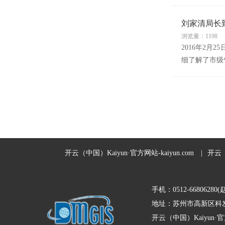
刘家清局长
浏览量：1198
2016年2
细了解了市级
开云（中国）Kaiyun·官方网站-kaiyun.com
|
开云（
手机：0512-66806280(
地址：苏州市高新区科发
开云（中国）Kaiyun·