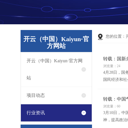
您的位置：
开云（中国）Kaiyun·官
方网站
转载：国新
开云（中国）Kaiyun·官方网
浏览量：24
4月28日，
站
国民经济和社
项目动态
转载：中国
浏览量：60
行业资讯
3月10日，
神，提高政治