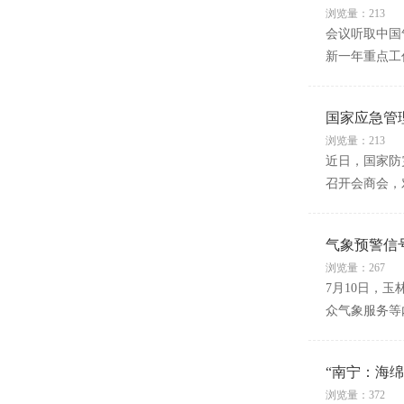
浏览量：213
会议听取中国
新一年重点工
国家应急管
浏览量：213
近日，国家防
召开会商会，对
气象预警信
浏览量：267
7月10日，
众气象服务等
“南宁：海
浏览量：372