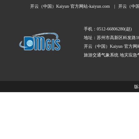
开云（中国）Kaiyun·官方网站-kaiyun.com
|
开云（中国）K
手机：0512-66806280(赵)
地址：苏州市高新区科发路10
开云（中国）Kaiyun·官方
旅游交通气象系统
地灾应急
版