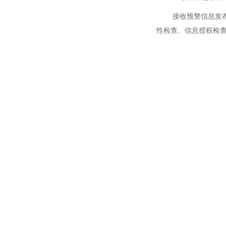
接收预警信息发
性检查、信息授权检