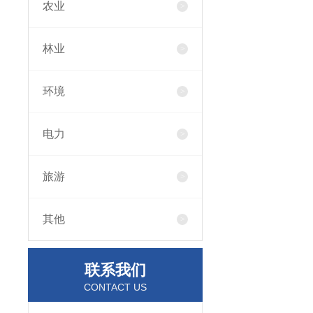
农业
林业
环境
电力
旅游
其他
联系我们
CONTACT US