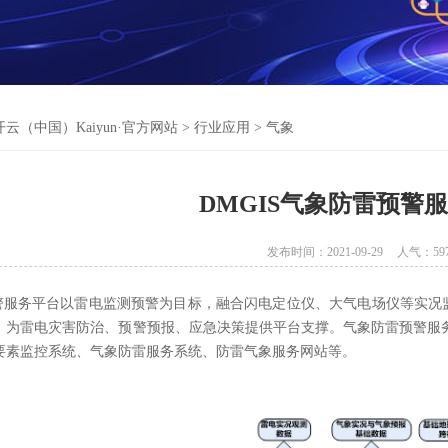
开云（中国）Kaiyun·官方网站
>
行业应用
>
气象
DMGIS气象防雷预警
发布时间：2021-09-29
人气：
59
务平台以雷电监测预警为目标，融合闪电定位仪、大气电场仪等实况监
，为雷电灾害防治、预警预报、应急决策提供平台支撑。气象防雷预警服
要素监控系统、气象防雷服务系统、防雷气象服务网站等。