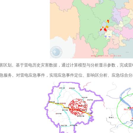
害区划。基于雷电历史灾害数据，通过计算模型与分析显示参数，完成雷
应急服务。对雷电应急事件，实现应急事件定位、影响区分析、应急综合分