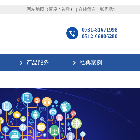
网站地图
（
百度
/
谷歌
）
|
在线留言
|
联系我们
0731-81671998
0512-66806280
产品服务
经典案例