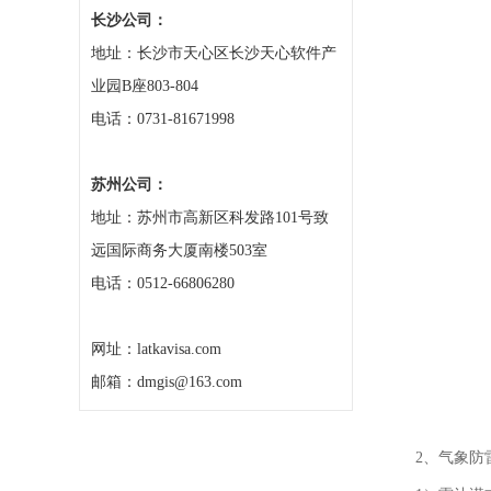
长沙公司：
地址：长沙市天心区长沙天心软件产
业园B座803-804
电话：0731-81671998
苏州公司：
地址：苏州市高新区科发路101号致
远国际商务大厦南楼503室
电话：0512-66806280
网址：latkavisa.com
邮箱：dmgis@163.com
2、气象