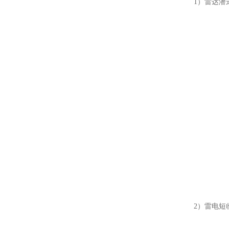
1）雷达
2）雷电