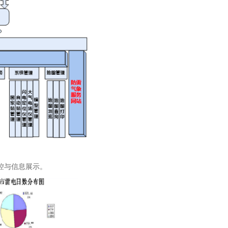
控与信息展示。